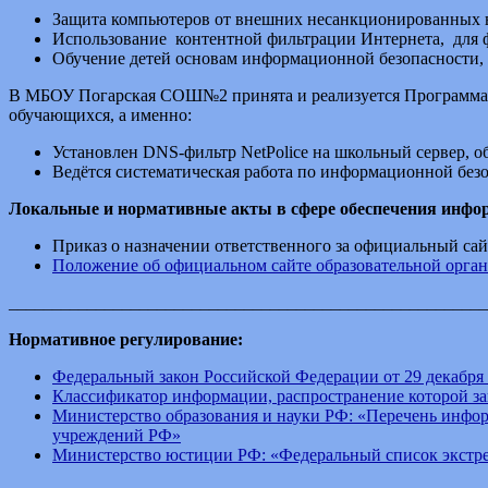
Защита компьютеров от внешних несанкционированных во
Использование контентной фильтрации Интернета, для ф
Обучение детей основам информационной безопасности,
В МБОУ Погарская СОШ№2 принята и реализуется Программа и
обучающихся, а именно:
Установлен DNS-фильтр NetPolice на школьный сервер, 
Ведётся систематическая работа по информационной безо
Локальные и нормативные акты в сфере обеспечения инфо
Приказ о назначении ответственного за официальный са
Положение об официальном сайте образовательной орга
_______________________________________________________
Нормативное регулирование:
Федеральный закон Российской Федерации от 29 декабря
Классификатор информации, распространение которой за
Министерство образования и науки РФ: «Перечень инфо
учреждений РФ»
Министерство юстиции РФ: «Федеральный список экстр