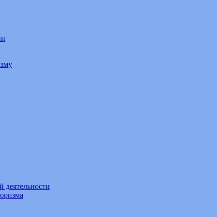
ии
изму
й деятельности
роризма