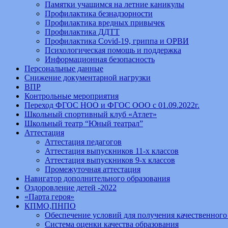
Памятки учащимся на летние каникулы
Профилактика безнадзорности
Профилактика вредных привычек
Профилактика ДДТТ
Профилактика Covid-19, гриппа и ОРВИ
Психологическая помощь и поддержка
Информационная безопасность
Персональные данные
Снижение документарной нагрузки
ВПР
Контрольные мероприятия
Переход ФГОС НОО и ФГОС ООО с 01.09.2022г.
Школьный спортивный клуб «Атлет»
Школьный театр “Юный театрал”
Аттестация
Аттестация педагогов
Аттестация выпускников 11-х классов
Аттестация выпускников 9-х классов
Промежуточная аттестация
Навигатор дополнительного образования
Оздоровление детей -2022
«Парта героя»
КПМО,ПНПО
Обеспечение условий для получения качественного
Система оценки качества образования