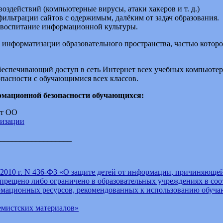
здействий (компьютерные вирусы, атаки хакеров и т. д.)
ильтрации сайтов с одержимым, далёким от задач образования.
 воспитание информационной культуры.
нформатизации образовательного пространства, частью которо
обеспечивающий доступ в сеть Интернет всех учебных компьютер
пасности с обучающимися всех классов.
рмационной безопасности обучающихся:
йт ОО
низации
__________________
 2010 г. N 436-ФЗ «О защите детей от информации, причиняющей
прещено либо ограничено в образовательных учреждениях в соо
рмационных ресурсов, рекомендованных к использованию обуч
емистских материалов»