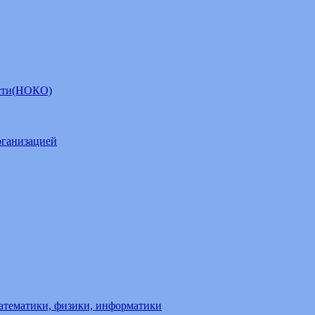
ости(НОКО)
рганизацией
атематики, физики, информатики