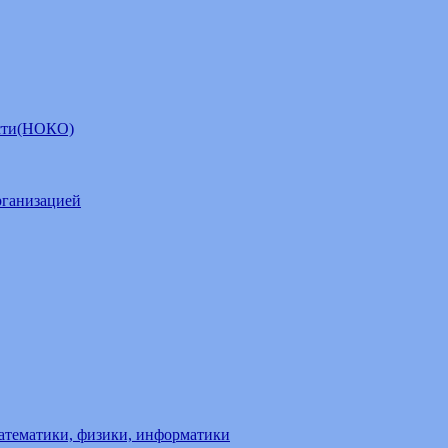
ости(НОКО)
рганизацией
атематики, физики, информатики