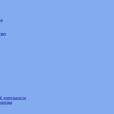
ии
изму
й деятельности
роризма