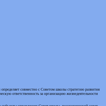
ы определяет совместно с Советом школы стратегию развития
ческую ответственность за организацию жизнедеятельности
 субъекты управления: Совет школы, педагогический совет,