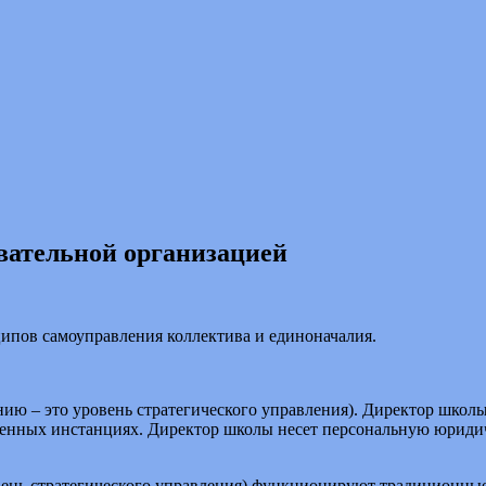
вательной организацией
ипов самоуправления коллектива и единоначалия.
нию – это уровень стратегического управления). Директор школ
твенных инстанциях. Директор школы несет персональную юриди
вень стратегического управления) функционируют традиционные