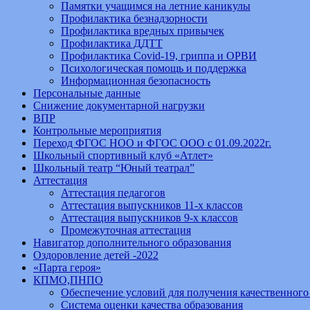
Памятки учащимся на летние каникулы
Профилактика безнадзорности
Профилактика вредных привычек
Профилактика ДДТТ
Профилактика Covid-19, гриппа и ОРВИ
Психологическая помощь и поддержка
Информационная безопасность
Персональные данные
Снижение документарной нагрузки
ВПР
Контрольные мероприятия
Переход ФГОС НОО и ФГОС ООО с 01.09.2022г.
Школьный спортивный клуб «Атлет»
Школьный театр “Юный театрал”
Аттестация
Аттестация педагогов
Аттестация выпускников 11-х классов
Аттестация выпускников 9-х классов
Промежуточная аттестация
Навигатор дополнительного образования
Оздоровление детей -2022
«Парта героя»
КПМО,ПНПО
Обеспечение условий для получения качественного
Система оценки качества образования