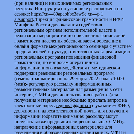
(при наличии) и иных значимых региональных
ресурсах. Инструкция по установке расположена по
ссылке:
https
://xn
—80apaohbc
3aw
9e
.xn
—р 1
ai
/support
.Дирекция финансовой грамотности НИФИ
Минфина России для оказания содействия
региональным органам исполнительной власти в
реализации мероприятии по повышению финансовой
грамотности населения обеспечивает:-проведение в
онлайн-формате межрегионального семинара с участием
представителей структур, ответственных за реализацию
региональных программ повышения финансовой
грамотности, по вопросам оперативного
информационного взаимодействия и методическои
поддержки реализации региональных программ
(семинар запланирован на 29 марта 2022 года в 10:00
(мск);- регулярную рассылку информационных
разъяснительных материалов для размещения в сети
интернет, СМИ и для использования в работе (для
получения материалов необходимо прислать запрос на
электронный адрес:
regions
fg
@nifi
.ru
с указанием ФИО,
должности и адреса электронной почты для получения
информации (обратите внимание: рассылку могут
получать также представители региональных СМИ);-
направление информационных материалов для
размещения в образовательных организациях, МФЦ и