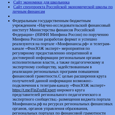
Cайт экономики для школьника
Cайт спецпроекта Российской экономической школы по
личным финансам
Федеральным государственным бюджетным
учреждением «Научно-исследовательский финансовый
институт Министерства финансов Российской
Федерации» (НИФИ Минфина России) по поручению
Минфина России разработан формат и успешно
реализуются на портале «Моифинансы.рф» и телеграм-
канале «ФинЗОЖ эксперт» мероприятия по
регулярному предоставлению оперативной и
достоверной информации региональным органам
исполнительнои власти, а также педагогическому и
экспертному сообществу, задействованным в
реализации региональных программ повышения
финансовой грамотности.С целью расширения круга
получателей данной информации возможно:-
подключения к телеграм-каналу «ФинЗОЖ эксперт»
https
://t
.me
/FinZozhExpert
широкого круга
представителей регионального педагогического и
экспертного сообщества;- размещения виджета портала
Моифинансы.рф на ресурсах региональных финансовых
органов, органов управления образования,
региональных порталах по финансовой грамотности