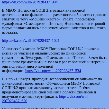
https://vk.com/wall-207928437_994
В МБОУ Погарская СОШ 2тв рамках внеурочной
деятельности по финансовой грамотности в 5 классах прошли
занятия на тему «Мошенничество». Ребята, просмотрев
мультфильм «Смешарики. Пин-код. Незнакомец», в игровой
форме познакомились с понятием мошенничество и как этого
избежать.
https://vk.com/wall-207928437_1021
Учащиеся 9 классов МБОУ Погарская СОШ №2 приняли
активное участие в онлайн-уроках по финансовой
грамотности. Тема урока» С деньгами на «Ты» или Зачем быть
финансово грамотным?» вызвала у ребят большой интерес, и
они получили много полезной
информации.
https://vk.com/wall-207928437_534
С 1 по 21 ноября проходит Всероссийский онлайн-зачет по
финансовой грамотности. Обучающиеся МБОУ Погарской
СОШ №2 приняли активное участие в зачете. Ребята
продемонстрировали свои знания в области финансов и
получили именные сертификаты.
https://vk.com/wall-
207928437_620