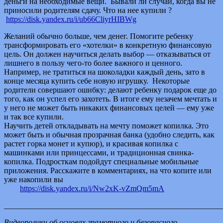
деньги на необходимые вещи. Бывали ли случаи, когда вы не
приносили родителям сдачу. Что на нее купили ?
https://disk.yandex.ru/i/ub66CliyrHIBWg
Желаний обычно больше, чем денег. Помогите ребенку
трансформировать его «хотелки» в конкретную финансовую
цель. Он должен научиться делать выбор — отказываться от
лишнего в пользу чего-то более важного и ценного.
Например, не тратиться на шоколадки каждый день, зато в
конце месяца купить себе новую игрушку. Некоторые
родители совершают ошибку: делают ребенку подарок еще до
того, как он успел его захотеть. В итоге ему незачем мечтать и
у него не может быть никаких финансовых целей — ему уже
и так все купили.
Научить детей откладывать на мечту поможет копилка. Это
может быть и обычная прозрачная банка (удобно следить, как
растет горка монет и купюр), и красивая копилка с
машинками или принцессами, и традиционная свинка-
копилка. Подросткам подойдут специальные мобильные
приложения. Расскажите в комментариях, на что копите или
уже накопили вы
https://disk.yandex.ru/i/Nw2xK-vZmQm5mA
_______________________________________________________
Видеоролики об основах грамотного и безопасного