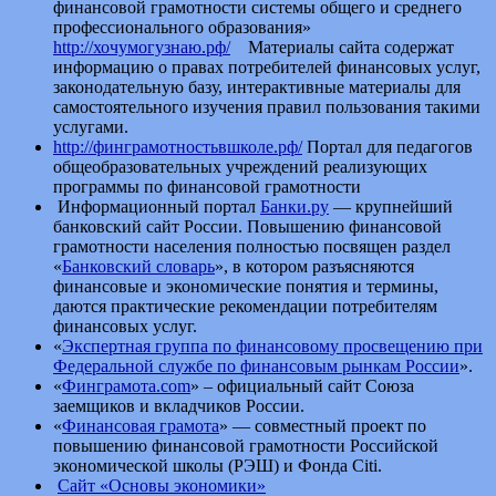
финансовой грамотности системы общего и среднего
профессионального образования»
http://хочумогузнаю.рф/
Материалы сайта содержат
информацию о правах потребителей финансовых услуг,
законодательную базу, интерактивные материалы для
самостоятельного изучения правил пользования такими
услугами.
http://финграмотностьвшколе.рф/
Портал для педагогов
общеобразовательных учреждений реализующих
программы по финансовой грамотности
Информационный портал
Банки.ру
— крупнейший
банковский сайт России. Повышению финансовой
грамотности населения полностью посвящен раздел
«
Банковский словарь
», в котором разъясняются
финансовые и экономические понятия и термины,
даются практические рекомендации потребителям
финансовых услуг.
«
Экспертная группа по финансовому просвещению при
Федеральной службе по финансовым рынкам России
».
«
Финграмота.com
» – официальный сайт Союза
заемщиков и вкладчиков России.
«
Финансовая грамота
» — совместный проект по
повышению финансовой грамотности Российской
экономической школы (РЭШ) и Фонда Citi.
Cайт «Основы экономики»