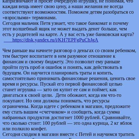
капризничают и просят очередную игрушку, не понимая, что
каждая вещь имеет свою цену, а наши желания не всегда
соответствуют возможностям. Поможем детям разобраться со
«взрослыми» терминами.
Сегодня мальчик Петя узнает, что такое банкомат и почему
этот волшебный ящик не может выдать денег больше, чем
есть у родителей на карте. А у вас есть уже банковская карта?
https://disk.yandex.ru/i/KH7EPFgPuCbJgA
Чем раньше вы начнете разговор о деньгах со своим ребенком,
тем быстрее воспитаете в нем разумное отношение к
финансам и своему бюджету. Это позволит ему раньше
пройти путь проб и ошибок и понять, как действовать в
будущем. Он научится планировать траты и копить,
самостоятельно принимать финансовые решения, ценить свое
время и ресурсы. Пускай его первой финансовой целью
станет игрушка — зато он купит ее сам и поймет, как
двигаться к своей цели. Дети обожают, когда им что-то
покупают. Но они должны понимать, что ресурсы
ограничены. Когда идете с ребенком в магазин, предложите
ему стать вашим «счетчиком» и сообщить, когда сумма
набранных продуктов достигнет 1000 рублей. Сравнивайте,
что сколько стоит: 100 рублей — это одна курица, 2 кг яблок
или полкило конфет.
Сегодня сходим в магазин вместе с Петей и научимся тратить