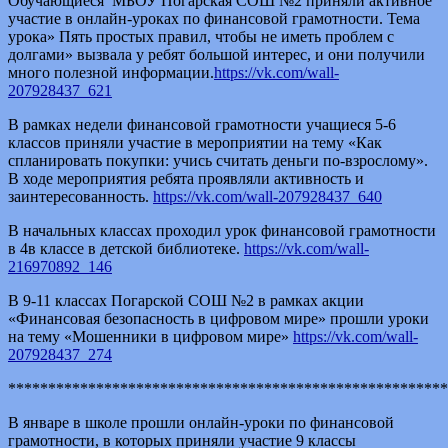
Обучающиеся МБОУ Погарская СОШ №2 приняли активное
участие в онлайн-уроках по финансовой грамотности. Тема
урока» Пять простых правил, чтобы не иметь проблем с
долгами» вызвала у ребят большой интерес, и они получили
много полезной информации.
https://vk.com/wall-
207928437_621
В рамках недели финансовой грамотности учащиеся 5-6
классов приняли участие в мероприятии на тему «Как
спланировать покупки: учись считать деньги по-взрослому».
В ходе мероприятия ребята проявляли активность и
заинтересованность.
https://vk.com/wall-207928437_640
В начальных классах проходил урок финансовой грамотности
в 4в классе в детской библиотеке.
https://vk.com/wall-
216970892_146
В 9-11 классах Погарской СОШ №2 в рамках акции
«Финансовая безопасность в цифровом мире» прошли уроки
на тему «Мошенники в цифровом мире»
https://vk.com/wall-
207928437_274
*******************************************************
В январе в школе прошли онлайн-уроки по финансовой
грамотности, в которых приняли участие 9 классы