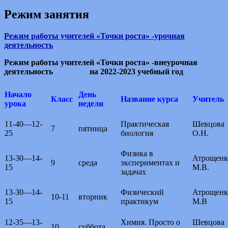
Режим занятия
Режим работы учителей «Т
очки роста» -урочная
деятельность
Режим работы учителей «Точки роста» -внеурочная
деятельность
на 2022-2023 учебный год
Начало
День
Класс
Название курса
Учитель
урока
недели
11-40—12-
Практическая
Шевцова
7
пятница
25
биология
О.Н.
Физика в
13-30—14-
Атрощенк
9
среда
экспериментах и
15
М.В.
задачах
13-30—14-
Физический
Атрощенк
10-11
вторник
15
практикум
М.В
12-35—13-
Химия. Просто о
Шевцова
10
суббота